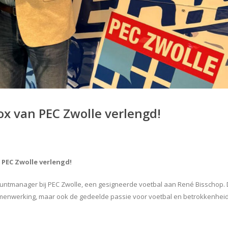
ox van PEC Zwolle verlengd!
 PEC Zwolle verlengd!
countmanager bij PEC Zwolle, een gesigneerde voetbal aan René Bisschop. 
samenwerking, maar ook de gedeelde passie voor voetbal en betrokkenhei